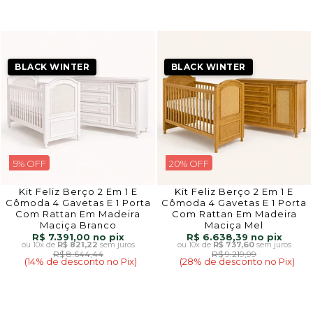
BLACK WINTER
BLACK WINTER
5% OFF
20% OFF
Kit Feliz Berço 2 Em 1 E
Kit Feliz Berço 2 Em 1 E
Cômoda 4 Gavetas E 1 Porta
Cômoda 4 Gavetas E 1 Porta
Com Rattan Em Madeira
Com Rattan Em Madeira
Maciça Branco
Maciça Mel
R$ 7.391,00
R$ 6.638,39
10x
de
R$ 821,22
sem juros
10x
de
R$ 737,60
sem juros
R$ 8.644,44
R$ 9.219,99
(14% de desconto no Pix)
(28% de desconto no Pix)