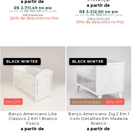
a partir de
a partir de
R$ 2.711,49
10x
de
R$ 301,28
sem juros
R$ 3.312,90
R$ 3.544,44
10x
de
R$ 368,10
sem juros
(24% de desconto no Pix)
R$ 4.090,00
(19% de desconto no Pix)
BLACK WINTER
BLACK WINTER
10% OFF
Envio Imediato
60% OFF
Berço Americano Lilie
Berço Americano Zig 2 Em 1
Clássico 2 Em 1 Branco
Com Detalhes Em Madeira
Fosco
Branco
a partir de
a partir de