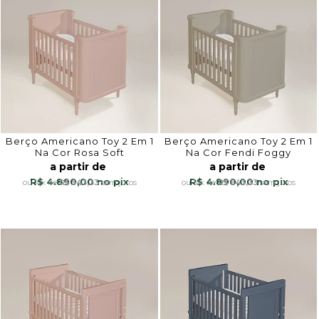
Berço Americano Toy 2 Em 1
Berço Americano Toy 2 Em 1
Na Cor Rosa Soft
Na Cor Fendi Foggy
a partir de
a partir de
R$ 4.890,00
R$ 4.890,00
10x
de
R$ 543,33
sem juros
10x
de
R$ 543,33
sem juros