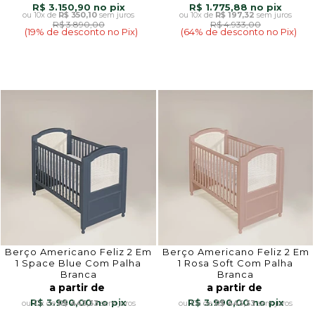
R$ 3.150,90
R$ 1.775,88
10x
de
R$ 350,10
sem juros
10x
de
R$ 197,32
sem juros
R$ 3.890,00
R$ 4.933,00
(19% de desconto no Pix)
(64% de desconto no Pix)
Berço Americano Feliz 2 Em
Berço Americano Feliz 2 Em
1 Space Blue Com Palha
1 Rosa Soft Com Palha
Branca
Branca
a partir de
a partir de
R$ 3.990,00
R$ 3.990,00
10x
de
R$ 443,33
sem juros
10x
de
R$ 443,33
sem juros