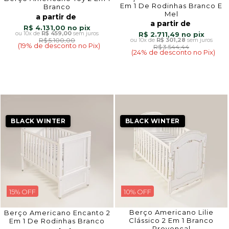
Em 1 De Rodinhas Branco E
Branco
Mel
a partir de
a partir de
R$ 4.131,00
10x
de
R$ 459,00
sem juros
R$ 2.711,49
R$ 5.100,00
10x
de
R$ 301,28
sem juros
(19% de desconto no Pix)
R$ 3.544,44
(24% de desconto no Pix)
BLACK WINTER
BLACK WINTER
15% OFF
10% OFF
Berço Americano Lilie
Berço Americano Encanto 2
Clássico 2 Em 1 Branco
Em 1 De Rodinhas Branco
Provençal