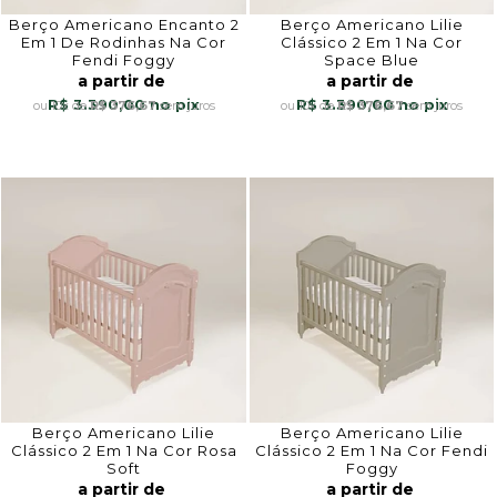
Berço Americano Encanto 2
Berço Americano Lilie
Em 1 De Rodinhas Na Cor
Clássico 2 Em 1 Na Cor
Fendi Foggy
Space Blue
a partir de
a partir de
R$ 3.390,00
R$ 3.390,00
10x
de
R$ 376,67
sem juros
10x
de
R$ 376,67
sem juros
Berço Americano Lilie
Berço Americano Lilie
Clássico 2 Em 1 Na Cor Rosa
Clássico 2 Em 1 Na Cor Fendi
Soft
Foggy
a partir de
a partir de