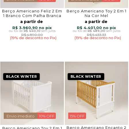
Berço Americano Feliz 2 Em
Berço Americano Toy 2 Em 1
1 Branco Com Palha Branca
Na Cor Mel
a partir de
a partir de
R$ 3.960,90
R$ 4.401,00
10x
de
R$ 440,10
sem juros
10x
de
R$ 489,00
sem juros
R$ 4.890,00
R$ 5.433,33
(19% de desconto no Pix)
(19% de desconto no Pix)
BLACK WINTER
BLACK WINTER
Envio imediato
10% OFF
15% OFF
Berço Americano Encanto 2
Berço Americano Toy 2 Em 1