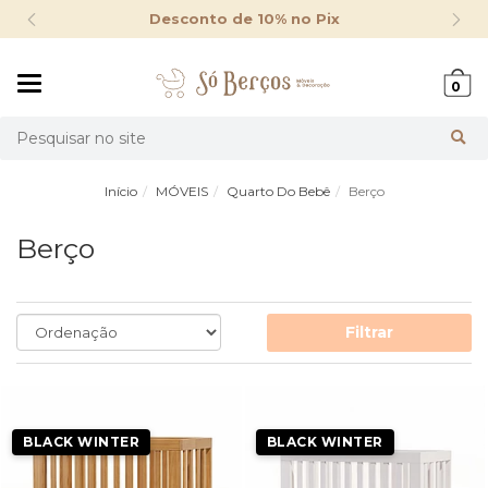
Desconto de 10% no Pix
Mudar
0
navegação
Busca
Início
MÓVEIS
Quarto Do Bebê
Berço
Berço
Filtrar
BLACK WINTER
BLACK WINTER