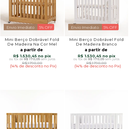
Envio Imediato
5% OFF
Envio Imediato
5% OFF
Mini Berço Dobrável Fold
Mini Berço Dobrável Fold
De Madeira Na Cor Mel
De Madeira Branco
a partir de
a partir de
R$ 1.530,45
R$ 1.530,45
10x
de
R$ 170,05
sem juros
10x
de
R$ 170,05
sem juros
R$ 1.790,00
R$ 1.790,00
(14% de desconto no Pix)
(14% de desconto no Pix)