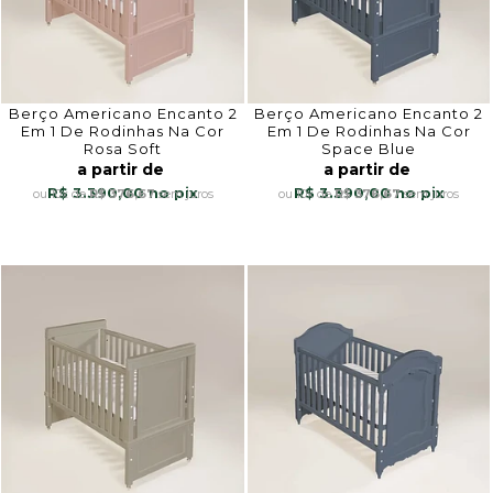
Berço Americano Encanto 2
Berço Americano Encanto 2
Em 1 De Rodinhas Na Cor
Em 1 De Rodinhas Na Cor
Rosa Soft
Space Blue
a partir de
a partir de
R$ 3.390,00
R$ 3.390,00
10x
de
R$ 376,67
sem juros
10x
de
R$ 376,67
sem juros