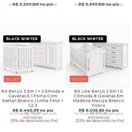
R$ 3.390,00
R$ 3.390,00
10x
de
R$ 376,67
sem juros
10x
de
R$ 376,67
sem juros
BLACK WINTER
BLACK WINTER
5% OFF
15% OFF
Kit Berço 3 Em 1 + Cômoda 4
Kit Lilie Berço 2 Em 1 E
Gavetas E 1 Porta Com
Cômoda 8 Gavetas Em
Rattan Branco | Linha Feliz +
Madeira Maciça Branco
1,2,3
Fosco
R$ 6.440,99
R$ 6.035,85
10x
de
R$ 715,67
sem juros
10x
de
R$ 670,65
sem juros
R$ 7.533,33
R$ 7.890,00
(15% de desconto no Pix)
(23% de desconto no Pix)