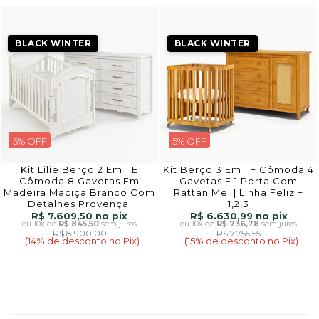
BLACK WINTER
BLACK WINTER
5% OFF
5% OFF
Kit Lilie Berço 2 Em 1 E
Kit Berço 3 Em 1 + Cômoda 4
Cômoda 8 Gavetas Em
Gavetas E 1 Porta Com
Madeira Maciça Branco Com
Rattan Mel | Linha Feliz +
Detalhes Provençal
1,2,3
R$ 7.609,50
R$ 6.630,99
10x
de
R$ 845,50
sem juros
10x
de
R$ 736,78
sem juros
R$ 8.900,00
R$ 7.755,55
(14% de desconto no Pix)
(15% de desconto no Pix)