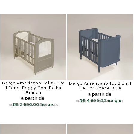
Berço Americano Feliz 2 Em
Berço Americano Toy 2 Em 1
1 Fendi Foggy Com Palha
Na Cor Space Blue
Branca
a partir de
a partir de
R$ 4.890,00
10x
de
R$ 543,33
sem juros
R$ 3.990,00
10x
de
R$ 443,33
sem juros