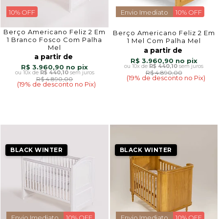
10% OFF
Envio Imediato
10% OFF
Berço Americano Feliz 2 Em
Berço Americano Feliz 2 Em
1 Branco Fosco Com Palha
1 Mel Com Palha Mel
Mel
a partir de
a partir de
R$ 3.960,90
10x
de
R$ 440,10
sem juros
R$ 3.960,90
10x
de
R$ 440,10
sem juros
R$ 4.890,00
(19% de desconto no Pix)
R$ 4.890,00
(19% de desconto no Pix)
BLACK WINTER
BLACK WINTER
Envio Imediato
10% OFF
Envio Imediato
10% OFF