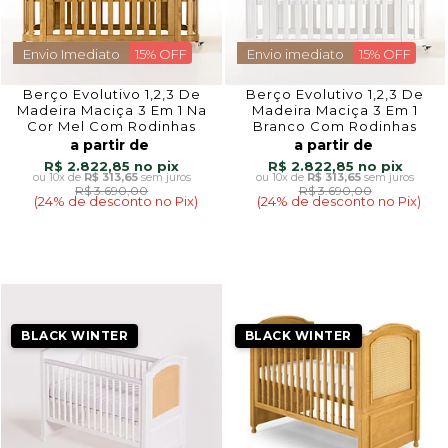
Envio Imediato
15% OFF
Envio imediato
15% OFF
Berço Evolutivo 1,2,3 De
Berço Evolutivo 1,2,3 De
Madeira Maciça 3 Em 1 Na
Madeira Maciça 3 Em 1
Cor Mel Com Rodinhas
Branco Com Rodinhas
a partir de
a partir de
R$ 2.822,85
R$ 2.822,85
10x
de
R$ 313,65
sem juros
10x
de
R$ 313,65
sem juros
R$ 3.690,00
R$ 3.690,00
(24% de desconto no Pix)
(24% de desconto no Pix)
BLACK WINTER
BLACK WINTER