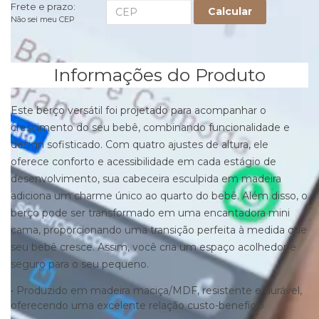
Frete e prazo:
Calcular
Não sei meu CEP
Informações do Produto
Este berço versátil foi projetado para acompanhar o
crescimento do seu bebê, combinando funcionalidade e
design sofisticado. Com quatro ajustes de altura, ele
oferece conforto e acessibilidade em cada estágio de
desenvolvimento, sua cabeceira esculpida em madeira
adiciona um charme único ao quarto do bebê. Além disso, o
berço pode ser transformado em uma encantadora mini
cama, proporcionando uma transição perfeita à medida que
seu bebê cresce. Assim, você cria um espaço acolhedor e
seguro para o seu pequeno.
• Produzido em madeira maciça/MDF, resistente e durável,
oferecendo uma excelente relação custo-benefício