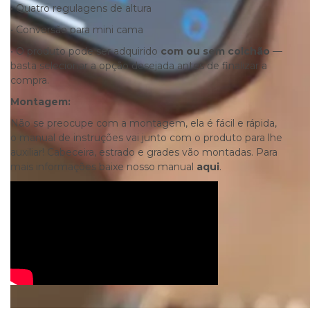
• Quatro regulagens de altura
​• ​Conversão para mini cama
​• O produto pode ser adquirido
com ou sem colchão
—
basta selecionar a opção desejada antes de finalizar a
compra.
Montagem:
Não se preocupe com a montagem, ela é fácil e rápida,
o manual de instruções vai junto com o produto para lhe
auxiliar! Cabeceira, estrado e grades vão montadas. Para
mais informações baixe nosso manual
aqui
.