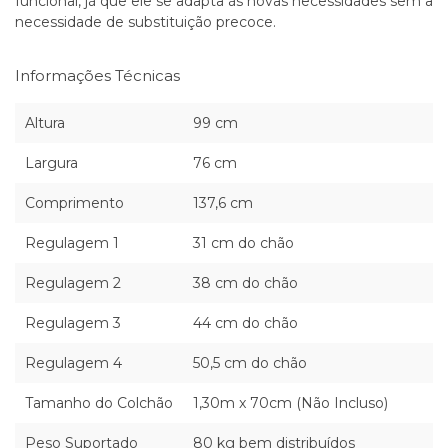
funcional, já que ele se adapta às novas necessidades sem a
necessidade de substituição precoce.
Informações Técnicas
Altura
99 cm
Largura
76 cm
Comprimento
137,6 cm
Regulagem 1
31 cm do chão
Regulagem 2
38 cm do chão
Regulagem 3
44 cm do chão
Regulagem 4
50,5 cm do chão
Tamanho do Colchão
1,30m x 70cm (Não Incluso)
Peso Suportado
80 kg bem distribuídos