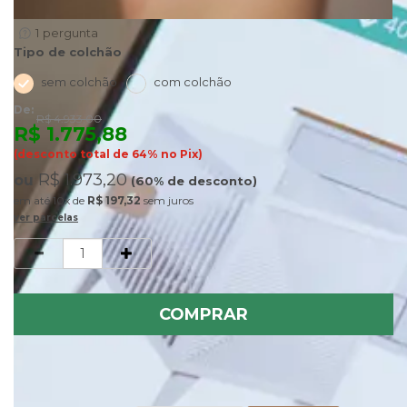
1
pergunta
Tipo de colchão
sem colchão
com colchão
De:
R$ 4.933,00
R$ 1.775,88
(desconto total de 64% no Pix)
R$ 1.973,20
ou
(60% de desconto)
10x
de
R$ 197,32
sem juros
ver parcelas
Quantidade
COMPRAR
Fale conosco