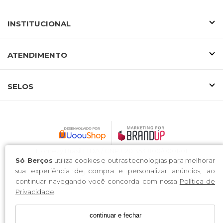
INSTITUCIONAL
ATENDIMENTO
SELOS
Homezy Brasil LTDA / CNPJ: 20.353.800/0001-01
Só Berços
utiliza cookies e outras tecnologias para melhorar
Endereço: R. Francisco Alves de Lima, 85 - Industrial Sul, Rio
sua experiência de compra e personalizar anúncios, ao
Negrinho - SC, 89295-726
continuar navegando você concorda com nossa
Política de
Privacidade
.
continuar e fechar