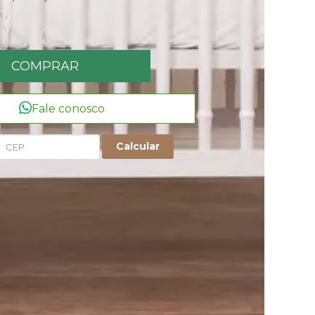
COMPRAR
Fale conosco
Calcular
de com linhas delicadas e arredondadas que se
chegante para o seu bebê. Além disso, o trançado
agens de altura do estrado adaptando-se as suas