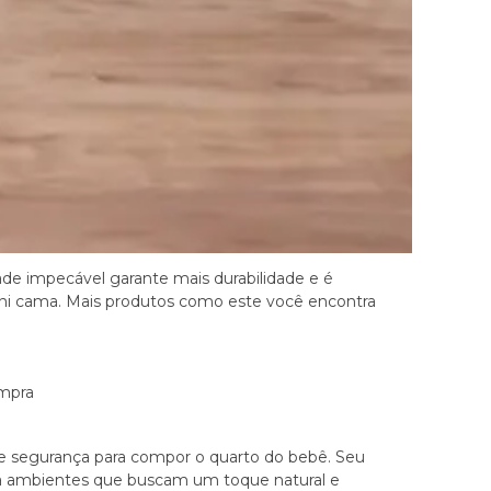
laterais de construção robusta garante
o bebê e às diferentes fases de uso. Ele
ontratação de um profissional para montagem.
de impecável garante mais durabilidade e é
ni cama. Mais produtos como este você encontra
ompra
 e segurança para compor o quarto do bebê. Seu
ara ambientes que buscam um toque natural e