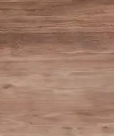
de instruições vai junto com o produto para lhe
icado em madeira maciça com acabamento em
m uma tela trançada, que não apenas proporciona
, exibe estilo atemporal, adaptando-se tanto a