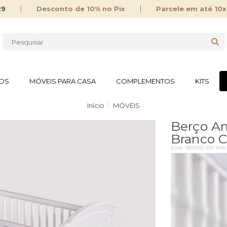
29
Desconto de 10% no Pix
Parcele em até 10x
IDS
MÓVEIS PARA CASA
COMPLEMENTOS
KITS
Início
MÓVEIS
Berço Am
Branco 
10% OFF
(
Cód.
SB0030-BR-PAI
)