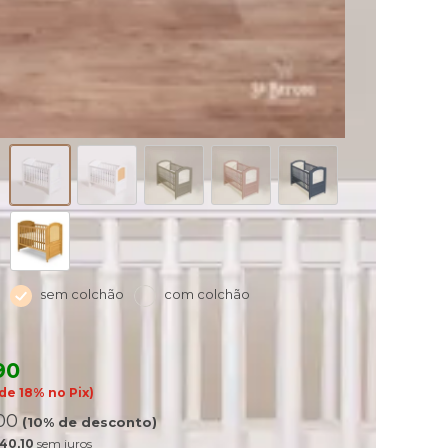
sem colchão
com colchão
90
de 18% no Pix)
00
(10% de desconto)
40,10
sem juros