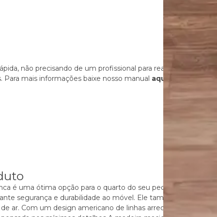
ida, não precisando de um profissional para realizar! O manual 
as. Para mais informações baixe nosso manual
aqui
.
duto
branca é uma ótima opção para o quarto do seu pequeno. Fabr
 garante segurança e durabilidade ao móvel. Ele também conta co
de ar. Com um design americano de linhas arredondadas e suaves