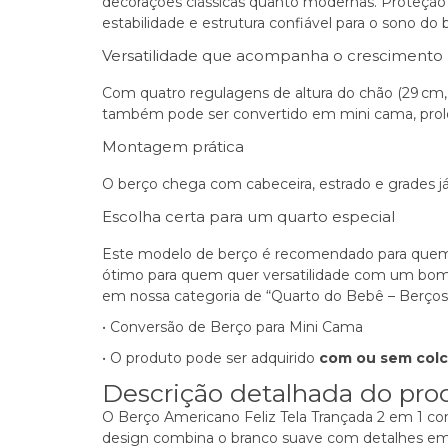
decorações clássicas quanto modernas. Proteção
estabilidade e estrutura confiável para o sono do
Versatilidade que acompanha o crescimento
Com quatro regulagens de altura do chão (29 cm, 
também pode ser convertido em mini cama, prolo
Montagem prática
O berço chega com cabeceira, estrado e grades 
Escolha certa para um quarto especial
Este modelo de berço é recomendado para quem b
ótimo para quem quer versatilidade com um bom
em nossa categoria de
“Quarto do Bebê – Berços
• Conversão de Berço para Mini Cama
• O produto pode ser adquirido
com ou sem col
Descrição detalhada do pro
O
Berço
Americano Feliz Tela Trançada 2 em 1 co
design combina o branco suave com detalhes em p