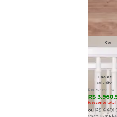
Cor
Tipo de
colchão
De:
R$ 4.890,00
R$ 3.960,
(desconto total 
R$ 4.401,
ou
10x
de
R$ 4