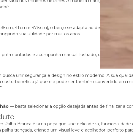
 pensada nos mínimos detalhes A madeira maciça com as grades 
 bebê
35 cm, 41 cm e 47,5 cm), o berço se adapta ao desenvolvimento d
ngando sua utilidade por muitos anos.
já pré-montadas e acompanha manual ilustrado, dispensando a c
usca unir segurança e design no estilo moderno. A sua qualida
 custo-benefício já que ele pode ser também convertido em mi
”
.
chão
— basta selecionar a opção desejada antes de finalizar a c
duto
m Palha Branca é uma peça que une delicadeza, funcionalidade
alha trançada, criando um visual leve e acolhedor, perfeito p