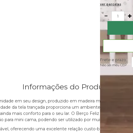
ver parcelas
Quantidade
Frete e prazo:
Não sei meu CEP
Informações do Produto
rnidade em seu design, produzido em madeira maciça de qualida
alidade da tela trançada proporciona um ambiente seguro e acon
inda mais conforto para o seu lar. O Berço Feliz possui 4 regul
o para mini cama, podendo ser utilizado por muitos anos.
rável, oferecendo uma excelente relação custo-benefício