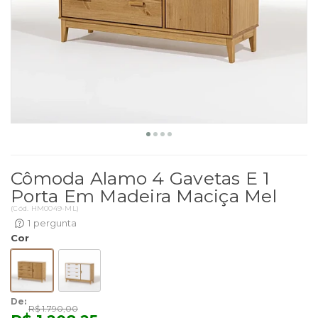
Cômoda Alamo 4 Gavetas E 1
Porta Em Madeira Maciça Mel
(
Cód.
HM0049-ML
)
1
pergunta
Cor
De:
R$ 1.790,00