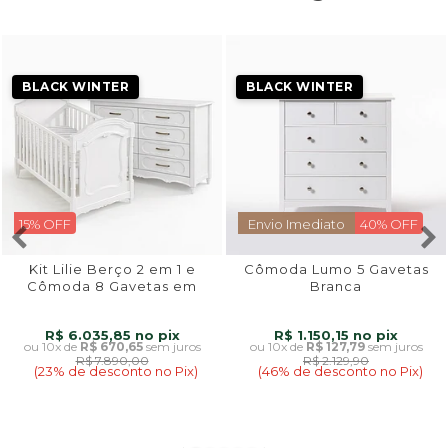
BLACK WINTER
BLACK WINTER
15% OFF
Envio Imediato
40% OFF
Kit Lilie Berço 2 em 1 e
Cômoda Lumo 5 Gavetas
Cômoda 8 Gavetas em
Branca
Madeira Maciça Branco
Fosco
R$ 6.035,85
R$ 1.150,15
10x
de
R$ 670,65
sem juros
10x
de
R$ 127,79
sem juros
R$ 7.890,00
R$ 2.129,90
(23% de desconto no Pix)
(46% de desconto no Pix)