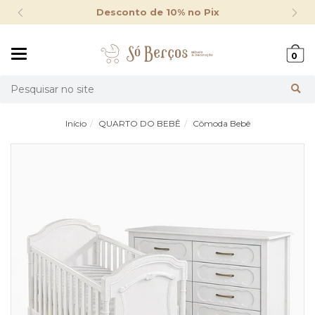
Desconto de 10% no Pix
Mudar
0
navegação
Busca
Início
QUARTO DO BEBÊ
Cômoda Bebê