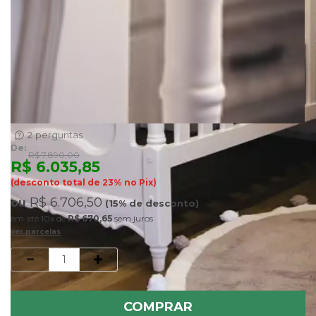
2
perguntas
De:
R$ 7.890,00
R$ 6.035,85
(desconto total de 23% no Pix)
R$ 6.706,50
ou
(15% de desconto)
10x
de
R$ 670,65
sem juros
ver parcelas
Quantidade
COMPRAR