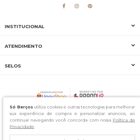
INSTITUCIONAL
ATENDIMENTO
SELOS
Homezy Brasil LTDA / CNPJ: 20.353.800/0001-01
Só Berços
utiliza cookies e outras tecnologias para melhorar
Endereço: R. Francisco Alves de Lima, 85 - Industrial Sul, Rio
sua experiência de compra e personalizar anúncios, ao
Negrinho - SC, 89295-726
continuar navegando você concorda com nossa
Política de
Privacidade
.