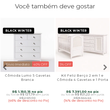
Você também deve gostar
BLACK WINTER
BLACK WINTER
Envio Imediato
40% OFF
5% OFF
Cômoda Lumo 5 Gavetas
Kit Feliz Berço 2 em 1 e
Branca
Cômoda 4 Gavetas e 1 Porta
com Rattan em Madeira
Maciça Branco
R$ 1.150,15
R$ 7.391,00
10x
de
R$ 127,79
sem juros
10x
de
R$ 821,22
sem juros
R$ 2.129,90
R$ 8.644,44
(46% de desconto no Pix)
(14% de desconto no Pix)