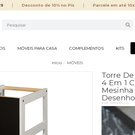
29
Desconto de 10% no Pix
Parcele em até 10x
IDS
MÓVEIS PARA CASA
COMPLEMENTOS
KITS
Início
MÓVEIS
Torre De
4 Em 1 C
Mesinha 
Desenho
(
Cód.
HM0001-CZ
)