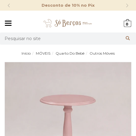
Desconto de 10% no Pix
Mudar
0
navegação
Busca
Início
MÓVEIS
Quarto Do Bebê
Outros Móveis