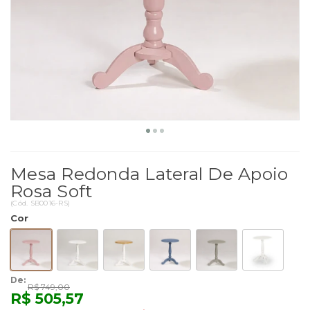
Mesa Redonda Lateral De Apoio
Rosa Soft
(
Cód.
SB0016-RS
)
Cor
De:
R$ 749,00
R$ 505,57