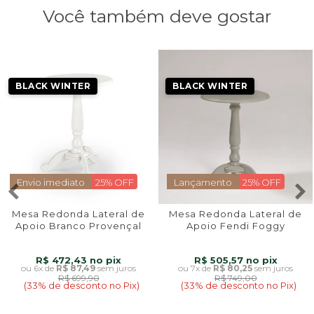
Você também deve gostar
BLACK WINTER
BLACK WINTER
Envio imediato
25% OFF
Lançamento
25% OFF
Mesa Redonda Lateral de
Mesa Redonda Lateral de
Apoio Branco Provençal
Apoio Fendi Foggy
R$ 472,43
R$ 505,57
6x
de
R$ 87,49
sem juros
7x
de
R$ 80,25
sem juros
R$ 699,90
R$ 749,00
(33% de desconto no Pix)
(33% de desconto no Pix)