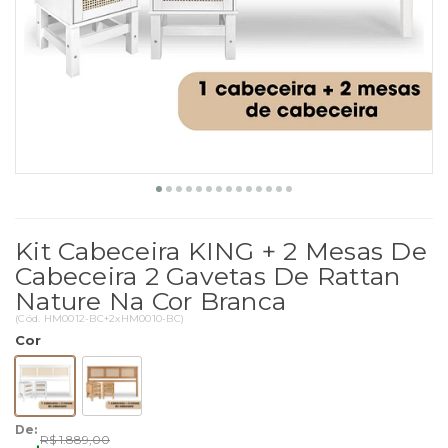
Kit Cabeceira KING + 2 Mesas De
Cabeceira 2 Gavetas De Rattan
Nature Na Cor Branca
(
Cód.
HM0012-BC+2xHM0010-BC
)
Cor
De:
R$ 1.889,00