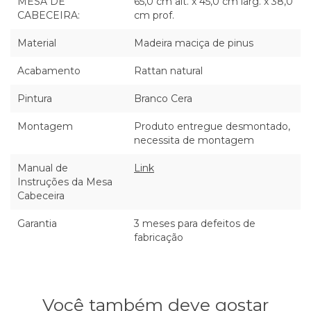
MESA DE
65,0 cm alt. x 45,0 cm larg. x 38,0
CABECEIRA:
cm prof.
Material
Madeira maciça de pinus
Acabamento
Rattan natural
Pintura
Branco Cera
Montagem
Produto entregue desmontado,
necessita de montagem
Manual de
Link
Instruções da Mesa
Cabeceira
Garantia
3 meses para defeitos de
fabricação
Você também deve gostar