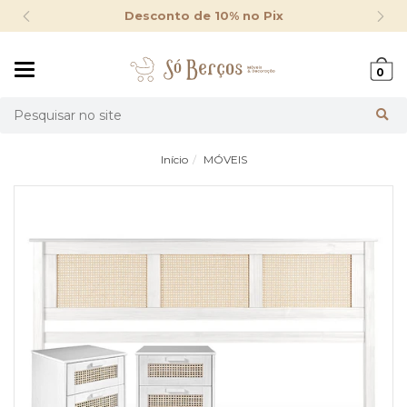
Desconto de 10% no Pix
Mudar
0
navegação
Busca
Início
MÓVEIS