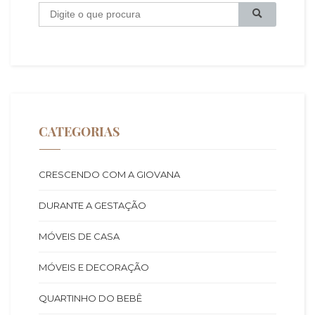
B
u
s
c
a
CATEGORIAS
CRESCENDO COM A GIOVANA
DURANTE A GESTAÇÃO
MÓVEIS DE CASA
MÓVEIS E DECORAÇÃO
QUARTINHO DO BEBÊ