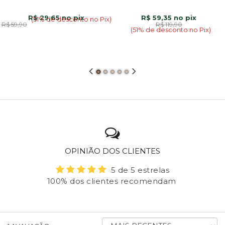
R$ 29,65
R$ 59,35
(51% de desconto no Pix)
R$ 59,90
R$ 119,90
(51% de desconto no Pix)
OPINIÃO DOS CLIENTES
5 de 5 estrelas
100% dos clientes recomendam
ORDENAR