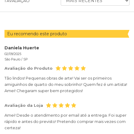
1
AVALIAÇÃO
AVALIAÇÕES
POR
Eu recomendo este produto
Daniela Huerte
02/09/2025
São Paulo /
SP
Avaliação do Produto
Tão lindos! Pequenas obras de arte! Vai ser os primeiros
amiguinhos de quarto do meu sobrinho! Quem fez é um artista!
Amei! Chegaram super bem protegidos!
Avaliação da Loja
Amei! Desde o atendimento por email até a entrega. Foi super
rápido e antes do previsto! Pretendo comprar mais vezes com
certeza!