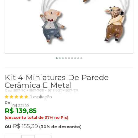
Kit 4 Miniaturas De Parede
Cerâmica E Metal
(
Cód.
9517-7C + 9517-7GR + 9517-7GT + 9517-7P
)
1
avaliação
De:
R$ 221,99
R$ 139,85
(desconto total de 37% no Pix)
R$ 155,39
ou
(30% de desconto)
Quantidade