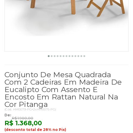
Conjunto De Mesa Quadrada
Com 2 Cadeiras Em Madeira De
Eucalipto Com Assento E
Encosto Em Rattan Natural Na
Cor Pitanga
(
Cód.
HM0079-PG+2xHM0075-PG
)
De:
R$ 1.900,00
R$ 1.368,00
(desconto total de 28% no Pix)