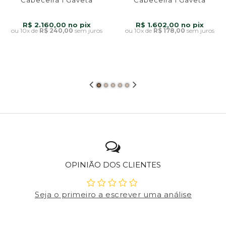
Cabeceira 1 Gaveta
Cabeceira 1 Gaveta
Rounded
Rounded
R$ 2.160,00
R$ 1.602,00
10x
de
R$ 240,00
sem juros
10x
de
R$ 178,00
sem juros
OPINIÃO DOS CLIENTES
Seja o primeiro a escrever uma análise