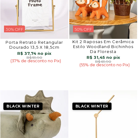
30% OFF
50% OFF
Kit 2 Raposas Em Cerâmica
Porta Retrato Retangular
Estilo Woodland Bichinhos
Dourado 13,5 X 18,5cm
Da Floresta
R$ 37,74
R$ 31,45
R$ 59,90
(37% de desconto no Pix)
R$ 69,90
(55% de desconto no Pix)
BLACK WINTER
BLACK WINTER