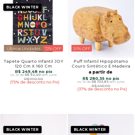
BLACK WINTER
Últimas Unidades
72% OFF
30% OFF
Tapete Quarto Infantil JOY
Puff Infantil Hipopótamo
120 Cm X 160 Cm
Couro Sintético E Madeira
R$ 249,48
a partir de
3x
de
R$ 92,40
sem juros
R$ 280,35
R$ 990,00
(75% de desconto no Pix)
3x
de
R$ 103,83
sem juros
R$ 445,00
(37% de desconto no Pix)
BLACK WINTER
BLACK WINTER