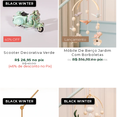
BLACK WINTER
40% OFF
Lançamento
Móbile De Berço Jardim
Scooter Decorativa Verde
Com Borboletas
R$ 314,10
R$ 26,95
4x
de
R$ 87,25
sem juros
R$ 49,90
(46% de desconto no Pix)
BLACK WINTER
BLACK WINTER