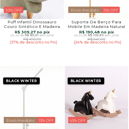
30% OFF
Envio imediato
15% OFF
Puff Infantil Dinossauro
Suporte De Berço Para
Couro Sintético E Madeira
Mobile Em Madeira Natural
R$ 309,27
R$ 190,48
4x
de
R$ 85,91
sem juros
2x
de
R$ 105,83
sem juros
R$ 490,90
R$ 249,00
(37% de desconto no Pix)
(24% de desconto no Pix)
BLACK WINTER
BLACK WINTER
Envio Imediato
15% OFF
45% OFF