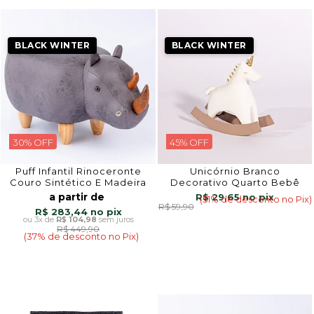
BLACK WINTER
BLACK WINTER
30% OFF
45% OFF
Puff Infantil Rinoceronte
Unicórnio Branco
Couro Sintético E Madeira
Decorativo Quarto Bebê
a partir de
R$ 29,65
(51% de desconto no Pix)
R$ 59,90
R$ 283,44
3x
de
R$ 104,98
sem juros
R$ 449,90
(37% de desconto no Pix)