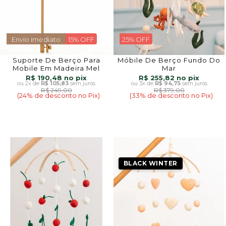
Envio imediato
15% OFF
25% OFF
Suporte De Berço Para
Móbile De Berço Fundo Do
Mobile Em Madeira Mel
Mar
R$ 190,48
R$ 255,82
2x
de
R$ 105,83
sem juros
3x
de
R$ 94,75
sem juros
R$ 249,00
R$ 379,00
(24% de desconto no Pix)
(33% de desconto no Pix)
BLACK WINTER