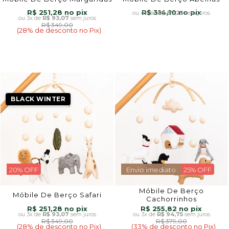
R$ 251,28
R$ 314,10
4x
de
R$ 87,25
sem juros
3x
de
R$ 93,07
sem juros
R$ 349,00
(28% de desconto no Pix)
BLACK WINTER
20% OFF
Envio imediato
25% OFF
Móbile De Berço
Móbile De Berço Safari
Cachorrinhos
R$ 251,28
R$ 255,82
3x
de
R$ 93,07
sem juros
3x
de
R$ 94,75
sem juros
R$ 349,00
R$ 379,00
(28% de desconto no Pix)
(33% de desconto no Pix)