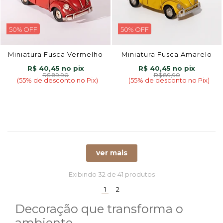
50% OFF
50% OFF
Miniatura Fusca Vermelho
Miniatura Fusca Amarelo
R$ 40,45
R$ 40,45
R$ 89,90
R$ 89,90
(55% de desconto no Pix)
(55% de desconto no Pix)
ver mais
Exibindo
32
de 41 produtos
(current)
1
2
Decoração que transforma o
ambiente