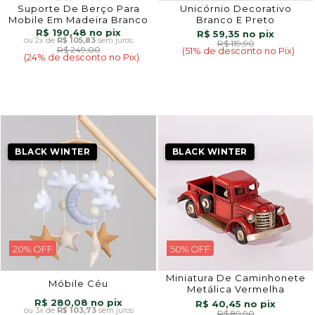
Suporte De Berço Para
Unicórnio Decorativo
Mobile Em Madeira Branco
Branco E Preto
R$ 190,48
R$ 59,35
2x
de
R$ 105,83
sem juros
R$ 119,90
R$ 249,00
(51% de desconto no Pix)
(24% de desconto no Pix)
BLACK WINTER
BLACK WINTER
20% OFF
50% OFF
Miniatura De Caminhonete
Móbile Céu
Metálica Vermelha
R$ 280,08
R$ 40,45
3x
de
R$ 103,73
sem juros
R$ 89,90