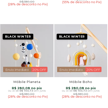
R$ 389,00
(55% de desconto no Pix)
(28% de desconto no Pix)
BLACK WINTER
BLACK WINTER
Envio imediato
20% OFF
Envio imediato
20% OFF
Móbile Planeta
Móbile Boho
R$ 280,08
R$ 280,08
3x
de
R$ 103,73
sem juros
3x
de
R$ 103,73
sem juros
R$ 389,00
R$ 389,00
(28% de desconto no Pix)
(28% de desconto no Pix)