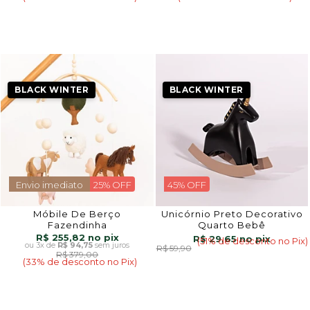
BLACK WINTER
BLACK WINTER
Envio imediato
25% OFF
45% OFF
Móbile De Berço
Unicórnio Preto Decorativo
Fazendinha
Quarto Bebê
R$ 255,82
R$ 29,65
(51% de desconto no Pix)
3x
de
R$ 94,75
sem juros
R$ 59,90
R$ 379,00
(33% de desconto no Pix)