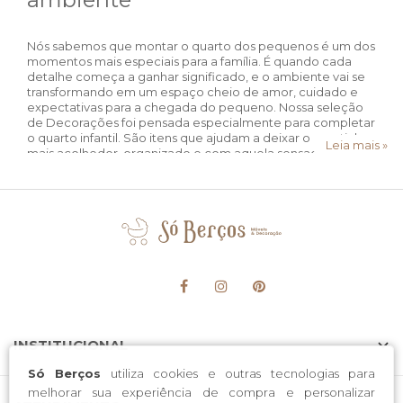
Nós sabemos que montar o quarto dos pequenos é um dos
momentos mais especiais para a família. É quando cada
detalhe começa a ganhar significado, e o ambiente vai se
transformando em um espaço cheio de amor, cuidado e
expectativas para a chegada do pequeno. Nossa seleção
de Decorações foi pensada especialmente para completar
o quarto infantil. São itens que ajudam a deixar o quartinho
Leia mais »
mais acolhedor, organizado e com aquela sensação
gostosa de tranquilidade que o bebê precisa nos primeiros
anos de vida.
Como escolher a decoração ideal
para o quarto do bebê?
Escolha uma decoração que traga calma e conforto para o
ambiente. Prefira cores suaves como branco, bege e tons
pastel. Evite excesso de objetos e opte por peças que
combinem entre si. O mais importante é criar um espaço
INSTITUCIONAL
acolhedor, funcional e que transmita segurança e bem-
estar para o bebê e toda a família.
Só Berços
utiliza cookies e outras tecnologias para
melhorar sua experiência de compra e personalizar