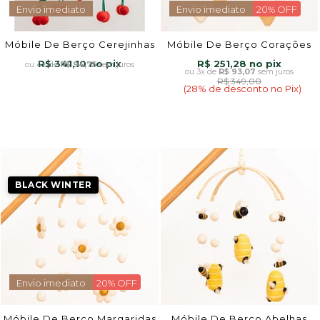
Envio imediato
Envio imediato
20% OFF
Móbile De Berço Cerejinhas
Móbile De Berço Corações
R$ 341,10
R$ 251,28
4x
de
R$ 94,75
sem juros
3x
de
R$ 93,07
sem juros
R$ 349,00
(28% de desconto no Pix)
BLACK WINTER
Envio imediato
20% OFF
Móbile De Berço Margaridas
Móbile De Berço Abelhas