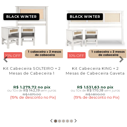
BLACK WINTER
BLACK WINTER
10% OFF
10% OFF
Kit Cabeceira SOLTEIRO + 2
Kit Cabeceira KING + 2
Mesas de Cabeceira 1
Mesas de Cabeceira Gaveta
Gaveta de Rattan Nature na
e Nicho de Rattan Nature na
Cor Branca
Cor Branca
R$ 1.279,72
R$ 1.531,63
10x
de
R$ 142,19
sem juros
10x
de
R$ 170,18
sem juros
R$ 1.579,90
R$ 1.890,90
(19% de desconto no Pix)
(19% de desconto no Pix)