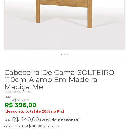
Cabeceira De Cama SOLTEIRO
110cm Alamo Em Madeira
Maciça Mel
(
Cód.
HM0054-ML
)
De:
R$ 550,00
R$ 396,00
(desconto total de 28% no Pix)
R$ 440,00
ou
(20% de desconto)
5x
de
R$ 88,00
sem juros