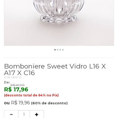
Bomboniere Sweet Vidro L16 X
A17 X C16
(
Cód.
0640-2
)
De:
R$ 49,90
R$ 17,96
(desconto total de 64% no Pix)
R$ 19,96
ou
(60% de desconto)
Quantidade