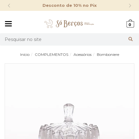
Desconto de 10% no Pix
Mudar
0
navegação
Busca
Início
COMPLEMENTOS
Acessórios
Bomboniere