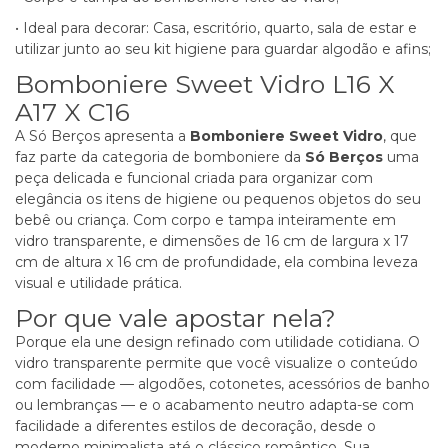
• Ideal para decorar: Casa, escritório, quarto, sala de estar e
utilizar junto ao seu kit higiene para guardar algodão e afins;
Bomboniere Sweet Vidro L16 X
A17 X C16
A Só Berços apresenta a
Bomboniere Sweet Vidro
, que
faz parte da categoria de
bomboniere
da
Só Berços
uma
peça delicada e funcional criada para organizar com
elegância os itens de higiene ou pequenos objetos do seu
bebê ou criança. Com corpo e tampa inteiramente em
vidro transparente, e dimensões de 16 cm de largura x 17
cm de altura x 16 cm de profundidade, ela combina leveza
visual e utilidade prática.
Por que vale apostar nela?
Porque ela une design refinado com utilidade cotidiana. O
vidro transparente permite que você visualize o conteúdo
com facilidade — algodões, cotonetes, acessórios de banho
ou lembranças — e o acabamento neutro adapta-se com
facilidade a diferentes estilos de decoração, desde o
moderno minimalista até o clássico romântico. Sua