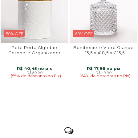
50% OFF
60% OFF
Pote Porta Algodão
Bomboniere Vidro Grande
Cotonete Organizador
L15,5 x A18,5 x C15,5
Objetos Cerâmica Tampa de
Bambu Kit Higiene Bebê
R$ 40,45
R$ 17,96
R$ 89,90
R$ 49,90
(55% de desconto no Pix)
(64% de desconto no Pix)