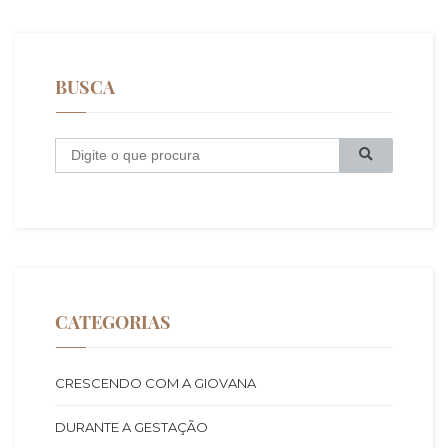
BUSCA
B
u
s
c
a
CATEGORIAS
CRESCENDO COM A GIOVANA
DURANTE A GESTAÇÃO