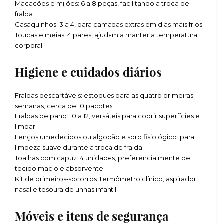
Macacões e mijões: 6 a 8 peças, facilitando a troca de
fralda.
Casaquinhos: 3 a 4, para camadas extras em dias mais frios.
Toucas e meias: 4 pares, ajudam a manter a temperatura
corporal.
Higiene e cuidados diários
Fraldas descartáveis: estoques para as quatro primeiras
semanas, cerca de 10 pacotes.
Fraldas de pano: 10 a 12, versáteis para cobrir superfícies e
limpar.
Lenços umedecidos ou algodão e soro fisiológico: para
limpeza suave durante a troca de fralda.
Toalhas com capuz: 4 unidades, preferencialmente de
tecido macio e absorvente.
Kit de primeiros‑socorros: termômetro clínico, aspirador
nasal e tesoura de unhas infantil.
Móveis e itens de segurança