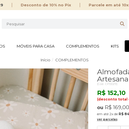
29
Desconto de 10% no Pix
Parcele em até 10x
IDS
MÓVEIS PARA CASA
COMPLEMENTOS
KITS
Início
COMPLEMENTOS
Almofada
Artesana
(
Cód.
CP0029
)
R$ 152,10
(desconto total 
R$ 169,0
ou
2x
de
R$ 84
ver parcelas
Quantidade