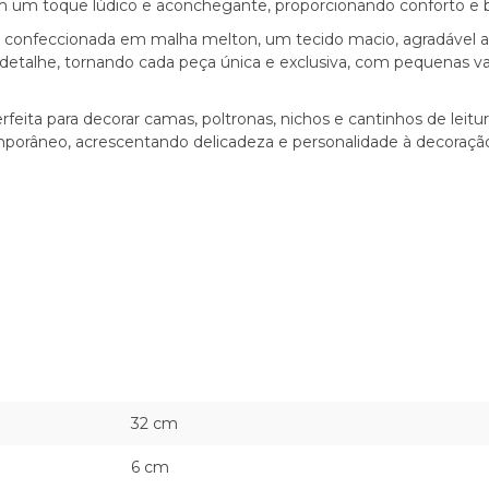
m um toque lúdico e aconchegante, proporcionando conforto e 
 confeccionada em malha melton, um tecido macio, agradável ao
detalhe, tornando cada peça única e exclusiva, com pequenas var
rfeita para decorar camas, poltronas, nichos e cantinhos de lei
mporâneo, acrescentando delicadeza e personalidade à decoraçã
32 cm
6 cm