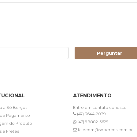
Perguntar
TUCIONAL
ATENDIMENTO
 a Só Berços
Entre em contato conosco
(47) 3644-2039
 de Pagamento
(47) 98882-5629
gem do Produto
falecom@sobercos.com.br
s e Fretes